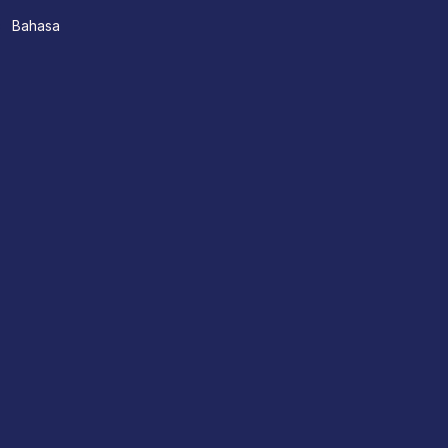
Bahasa
Tentang Kami
Appointment
Hubungi kami
Find A Location
Doctors
Pelayanan Klinis
Doctor Search
Jam kunjungan