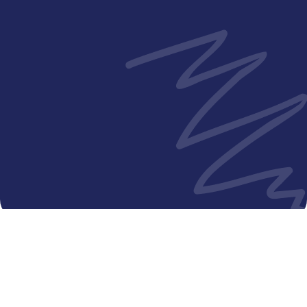
Senin - Jumat
12:00 PM - 2:00 PM
Senin - Jumat
5:00 PM - 8:00 PM
Sabtu - Minggu
12:30 PM - 7:30 PM
Hari libur nasional
12:30 PM - 7:30 PM
© 2024 Putra Hospital Melaka. All Rights Powered by IT
Department KKLIU: 2346 / EXP 31.12.26
Terms & Conditions
Legal Notice