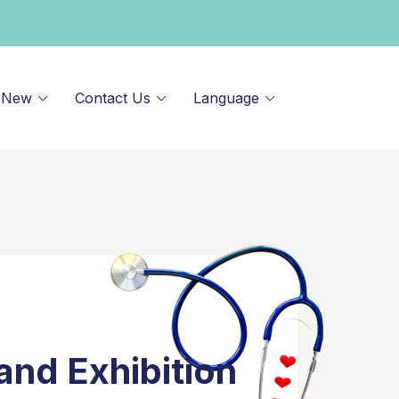
 New
Contact Us
Language
nd Exhibition