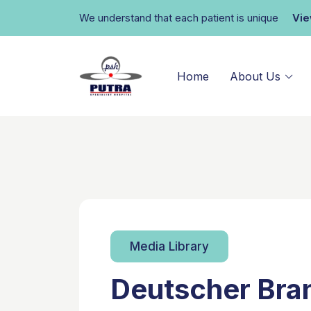
We understand that each patient is unique
Vi
Home
About Us
Media Library
Deutscher Bra